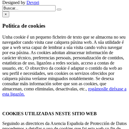
Designed by
Devpri
×
Politica de cookies
Unha cookie é un pequeno ficheiro de texto que se almacena no seu
navegador cando visita case calquera páxina web. A súa utilidade é
que a web sexa capaz de lembrar a súa visita cando volva navegar
por esa páxina. As cookies adoitan almacenar información de
carácter técnico, preferencias persoais, personalización de contidos,
estatísticas de uso, ligazóns a redes sociais, acceso a contas de
usuario, etc. O obxectivo da cookie é adaptar o contido da web ao
seu perfil e necesidades, sen cookies os servizos ofrecidos por
calquera páxina veríanse minguados notablemente. Se desexa
consultar máis información sobre que son as cookies, que
almacenan, como eliminalas, desactivalas, etc.,
rogámoslle diríxase a
esta ligazón.
COOKIES UTILIZADAS NESTE SITIO WEB
Seguindo as directrices da Axencia Española de Protección de Datos
procedemos a detallar o uso de cookies que fai esta web co fin de